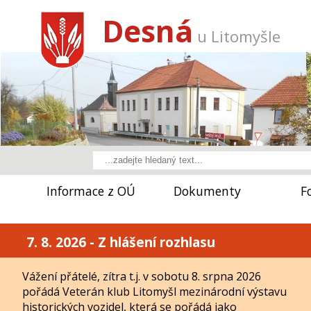
Desná
u Litomyšle
Informace z OÚ
Dokumenty
F
7. 8. 2026 - Z hlášení rozhlasu
Vážení přátelé, zítra t.j. v sobotu 8. srpna 2026
pořádá Veterán klub Litomyšl mezinárodní výstavu
historických vozidel, která se pořádá jako