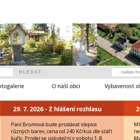
otogalerie
O naší obci
Vybavenost o
29. 7. 2026 - Z hlášení rozhlasu
2
Paní Bromová bude prodávat slepice
MU
různých barev, cena od 240 Kč/kus dle stáří
ne
kuřic. Prodej se uskuteční v sobotu 1. 8.
Ma