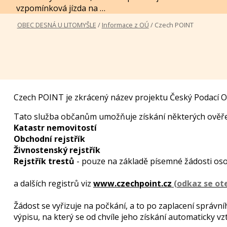
vzpomínková jízda na …
OBEC DESNÁ U LITOMYŠLE
/
Informace z OÚ
/ Czech POINT
Czech POINT je zkrácený název projektu Český Podací O
Tato služba občanům umožňuje získání některých ověřen
Katastr nemovitostí
Obchodní rejstřík
Živnostenský rejstřík
Rejstřík trestů
- pouze na základě písemné žádosti osob
a dalších registrů viz
www.czechpoint.cz
Žádost se vyřizuje na počkání, a to po zaplacení správní
výpisu, na který se od chvíle jeho získání automaticky 