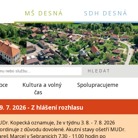
MŠ DESNÁ
SDH DESNÁ
bce
Kultura a volný
Spolupracujeme
čas
9. 7. 2026 - Z hlášení rozhlasu
Dr. Kopecká oznamuje, že v týdnu 3. 8. - 7. 8. 2026
ordinuje z důvodu dovolené. Akutní stavy ošetří MUDr.
reš Marcel v Sebranicích 7.30 - 11.00 hodin po