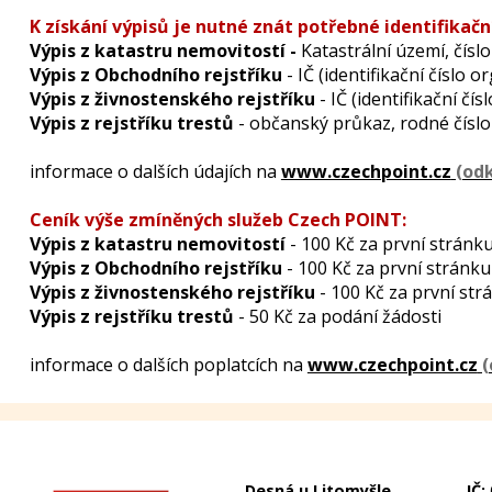
K získání výpisů je nutné znát potřebné identifikačn
Výpis z katastru nemovitostí -
Katastrální území, číslo 
Výpis z Obchodního rejstříku
- IČ (identifikační číslo o
Výpis z živnostenského rejstříku
- IČ (identifikační čís
Výpis z rejstříku trestů
- občanský průkaz, rodné číslo
informace o dalších údajích na
www.czechpoint.cz
Ceník výše zmíněných služeb Czech POINT:
Výpis z katastru nemovitostí
- 100 Kč za první stránku
Výpis z Obchodního rejstříku
- 100 Kč za první stránku
Výpis z živnostenského rejstříku
- 100 Kč za první str
Výpis z rejstříku trestů
- 50 Kč za podání žádosti
informace o dalších poplatcích na
www.czechpoint.cz
Desná u Litomyšle
IČ: