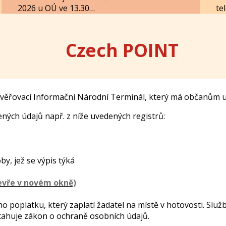
2026 u OÚ ve 13.30…
te
Czech POINT
věřovací Informační Národní Terminál, který má občanům u
ých údajů např. z níže uvedených registrů:
y, jež se výpis týká
ho poplatku, který zaplatí žadatel na místě v hotovosti. Slu
vztahuje zákon o ochraně osobních údajů.