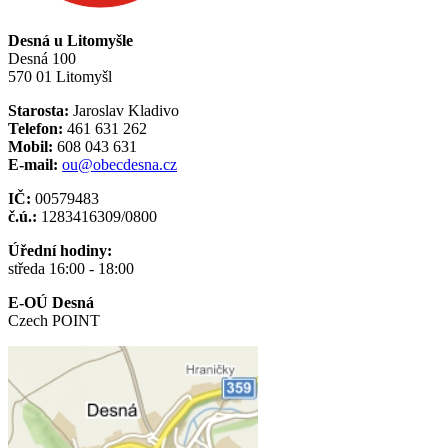
Desná u Litomyšle
Desná 100
570 01 Litomyšl
Starosta:
Jaroslav Kladivo
Telefon:
461 631 262
Mobil:
608 043 631
E-mail:
ou@obecdesna.cz
IČ:
00579483
č.ú.:
1283416309/0800
Úřední hodiny:
středa 16:00 - 18:00
E-OÚ Desná
Czech POINT