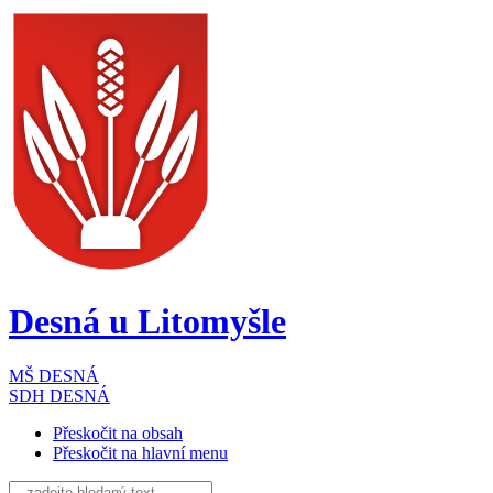
Desná
u Litomyšle
MŠ DESNÁ
SDH DESNÁ
Přeskočit na obsah
Přeskočit na hlavní menu