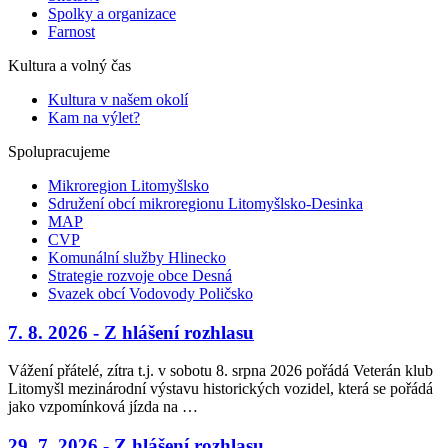
Spolky a organizace
Farnost
Kultura a volný čas
Kultura v našem okolí
Kam na výlet?
Spolupracujeme
Mikroregion Litomyšlsko
Sdružení obcí mikroregionu Litomyšlsko-Desinka
MAP
CVP
Komunální služby Hlinecko
Strategie rozvoje obce Desná
Svazek obcí Vodovody Poličsko
7. 8. 2026 - Z hlášení rozhlasu
Vážení přátelé, zítra t.j. v sobotu 8. srpna 2026 pořádá Veterán klub
Litomyšl mezinárodní výstavu historických vozidel, která se pořádá
jako vzpomínková jízda na …
29. 7. 2026 - Z hlášení rozhlasu