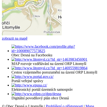
zobrazit na mapě
Obec Desná na Facebooku
MAP rozvoje vzdělávání na území ORP Litomyšl
Cestou vzájemného porozumění na území ORP Litomyšl
Portál veřejné správy
Elektronický portál územních samospráv
Digitální povodňový plán obce Desná
© Obec Desná u Litomyšle |
Prohlášení o přístupnosti
|
Mapa