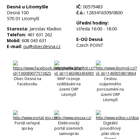
Desná u Litomyšle
IČ:
00579483
Desná 100
č.ú.:
1283416309/0800
570 01 Litomyšl
Úřední hodiny:
Starosta:
Jaroslav Kladivo
středa 16:00 - 18:00
Telefon:
461 631 262
E-OÚ Desná
Mobil:
608 043 631
Czech POINT
E-mail:
ou@obecdesna.cz
Obec Desná na
MAP rozvoje
Cestou
Facebooku
vzdělávání na
vzájemného
území ORP
porozumění na
Litomyšl
území ORP
Litomyšl
Portál veřejné
Elektronický
Digitální
správy
portál územních
povodňový
samospráv
plán obce
Desná