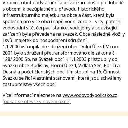
V rámci tohoto odstátnění a privatizace došlo po dohodě
s obcemi k bezúplatnému převodu historického
infrastrukturního majetku na obce a část, která byla
společná pro více obcí (např. vodní zdroje - vrty, páteřní
vodovodní sítě, čerpací stanice, vodojemy a související
zařízení) byla převedena na svazek. Obce následně vložily
i svůj majetek do hospodaření sdružení.
1.1.2000 vstoupila do sdružení obec Dolní Újezd. V roce
2001 bylo sdružení přetransformováno dle zákona č.
128/ 2000 Sb. na Svazek obcí. K 1.1.2003 přistoupily do
Svazku obce Budislav, Horní Újezd, Vidlatá Seč, Poříčí a
Desná a počet členských obcí tím stoupl na 16. Činnost
Svazku se řídí vlastními stanovami, které jsou schváleny
zastupitelstvy všech obcí.
Více informací naleznete na
www.vodovodypolicsko.cz