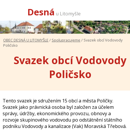
Desná
u Litomyšle
OBEC DESNÁ U LITOMYŠLE
/
Spolupracujeme
/ Svazek obcí Vodovody
Poličsko
Svazek obcí Vodovody
Poličsko
Tento svazek je sdružením 15 obcí a města Poličky.
Svazek jako právnická osoba byl založen za účelem
správy, údržby, ekonomického provozu, obnovy a
rozvoje skupinového vodovodu po odstátnění státního
podniku Vodovody a kanalizace (Vak) Moravská Třebová.